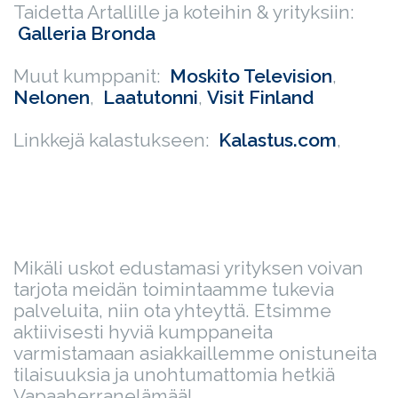
Taidetta Artallille ja koteihin & yrityksiin:
Galleria Bronda
Muut kumppanit:
Moskito Television
,
Nelonen
,
Laatutonni
,
Visit Finland
Linkkejä kalastukseen:
Kalastus.com
,
Mikäli uskot edustamasi yrityksen voivan
tarjota meidän toimintaamme tukevia
palveluita, niin ota yhteyttä. Etsimme
aktiivisesti hyviä kumppaneita
varmistamaan asiakkaillemme onistuneita
tilaisuuksia ja unohtumattomia hetkiä
Vapaaherranelämää!