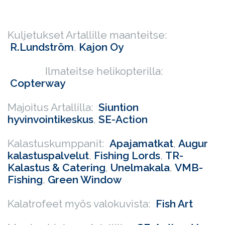
Kuljetukset Artallille maanteitse:
R.Lundström
,
Kajon Oy
Ilmateitse helikopterilla:
Copterway
Majoitus Artallilla:
Siuntion
hyvinvointikeskus
,
SE-Action
Kalastuskumppanit:
Apajamatkat
,
Augur
kalastuspalvelut
,
Fishing Lords
,
TR-
Kalastus & Catering
,
Unelmakala
,
VMB-
Fishing
,
Green Window
Kalatrofeet myös valokuvista:
Fish Art