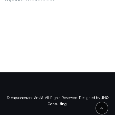
© Vapaaherranelämää. All Rights Reserved. Designed by
JHQ
Consulting
.