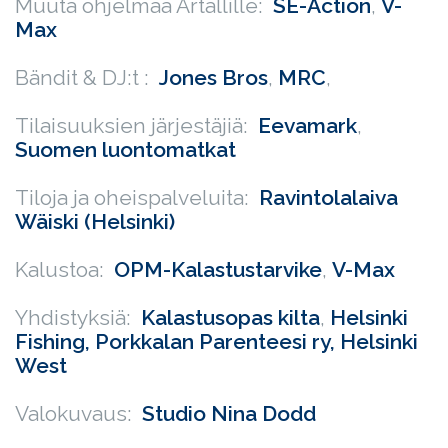
Muuta ohjelmaa Artallille:
SE-Action
,
V-
Max
Bändit & DJ:t :
Jones Bros
,
MRC
,
Tilaisuuksien järjestäjiä:
Eevamark
,
Suomen luontomatkat
Tiloja ja oheispalveluita:
Ravintolalaiva
Wäiski (Helsinki)
Kalustoa:
OPM-Kalastustarvike
,
V-Max
Yhdistyksiä:
Kalastusopas kilta
,
Helsinki
Fishing,
Porkkalan Parenteesi ry,
Helsinki
West
Valokuvaus:
Studio Nina Dodd