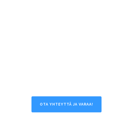
Vapaaherranelämää
Vain onnistuneita tilaisuuksia jo vuodesta
2004.
Kalastusretket ISOLLA veneellä,
luontoelämyksiä ja herkullista ruokaa.
Täyden palvelun yritystilaisuudet
ympärivuotisesti vain 35 min. ajomatkan
päässä Helsingin keskustasta.
OTA YHTEYTTÄ JA VARAA!