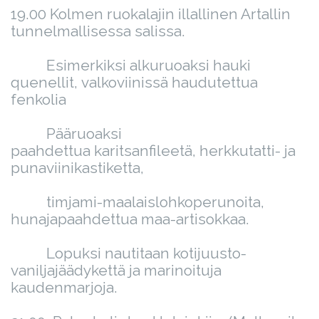
19.00 Kolmen ruokalajin illallinen Artallin
tunnelmallisessa salissa.
Esimerkiksi alkuruoaksi hauki
quenellit, valkoviinissä haudutettua
fenkolia
Pääruoaksi
paahdettua karitsanfileetä, herkkutatti- ja
punaviinikastiketta,
timjami-maalaislohkoperunoita,
hunajapaahdettua maa-artisokkaa.
Lopuksi nautitaan kotijuusto-
vaniljajäädykettä ja marinoituja
kaudenmarjoja.