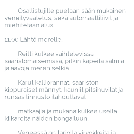
Osallistujille puetaan sään mukainen
veneilyvaatetus, sekä automaattiliivit ja
miehitetään alus.
11.00 Lähtö merelle.
Reitti kulkee vaihtelevissa
saaristomaisemissa, pitkin kapeita salmia
ja aavoja meren selkiä.
Karut kalliorannat, saariston
kippuraiset männyt, kauniit pitsihuvilat ja
runsas linnusto ilahduttavat
matkaajia ja mukana kulkee useita
kiikareita näiden bongailuun.
Veneessä on tarjolla virvokkeita ja